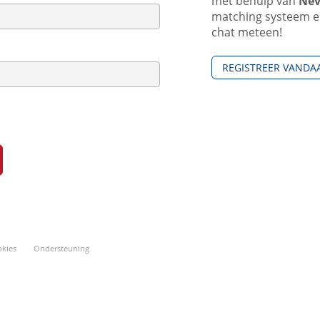
met behulp van
Nev
matching systeem en 
chat meteen!
REGISTREER VANDA
kies
Ondersteuning