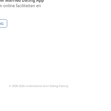
er Married Dating App
online faciliteiten en
AG
© 2008-2026 ondersteund door Dating Factory