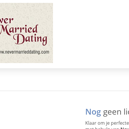
Nog
geen li
Klaar om je perfecte