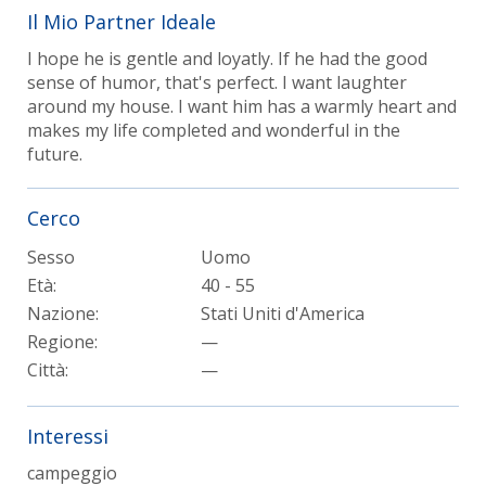
Il Mio Partner Ideale
I hope he is gentle and loyatly. If he had the good
sense of humor, that's perfect. I want laughter
around my house. I want him has a warmly heart and
makes my life completed and wonderful in the
future.
Cerco
Sesso
Uomo
Età:
40 - 55
Nazione:
Stati Uniti d'America
Regione:
—
Città:
—
Interessi
campeggio