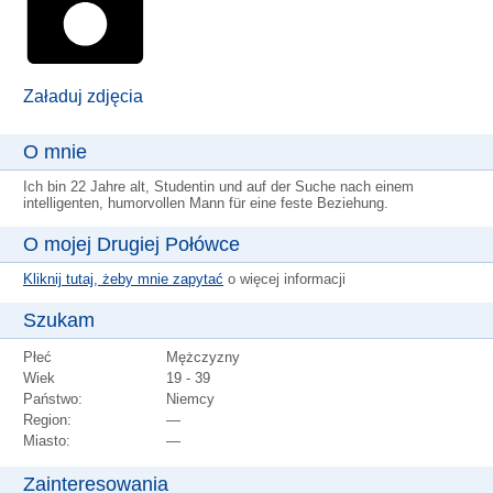
Załaduj zdjęcia
O mnie
Ich bin 22 Jahre alt, Studentin und auf der Suche nach einem
intelligenten, humorvollen Mann für eine feste Beziehung.
O mojej Drugiej Połówce
Kliknij tutaj, żeby mnie zapytać
o więcej informacji
Szukam
Płeć
Mężczyzny
Wiek
19 - 39
Państwo:
Niemcy
Region:
—
Miasto:
—
Zainteresowania