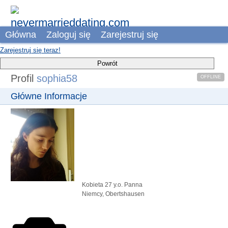
Główna
Zaloguj się
Zarejestruj się
Zarejestruj się teraz!
Powrót
Profil
sophia58
OFFLINE
Główne Informacje
Kobieta
27 y.o.
Panna
Niemcy, Obertshausen