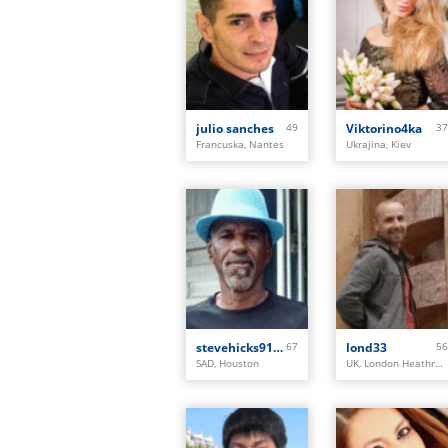
julio sanches
49
Viktorino4ka
37
Francuska, Nantes
Ukrajina, Kiev
stevehicks9104
67
lond33
56
SAD, Houston
UK, London Heathrow Airport