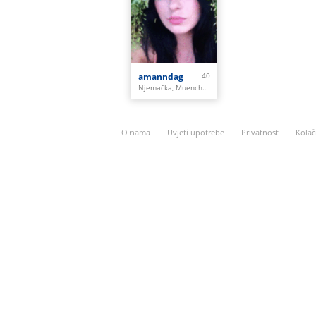
amanndag
40
Njemačka, Muenchen
O nama
Uvjeti upotrebe
Privatnost
Kolač