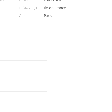
rac
Zemlja:
Francuska
Država/Regija:
Ile-de-France
Grad:
Paris