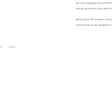
fun and engaging environment. 
dating experience, from genuine
Becoming a VIP member unlocks
and priority access designed to
ići
FAQs