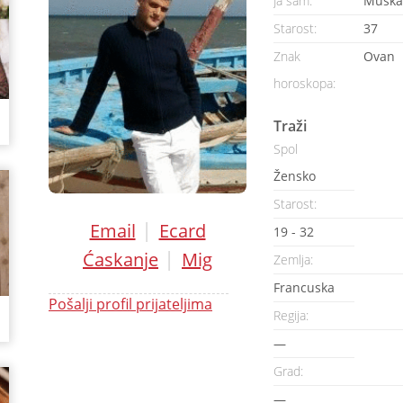
Ja sam:
Muška
Starost:
37
Znak
Ovan
horoskopa:
Traži
Spol
Žensko
Starost:
|
Email
Ecard
19 - 32
|
Ćaskanje
Mig
Zemlja:
Francuska
Pošalji profil prijateljima
Regija:
—
Grad:
—