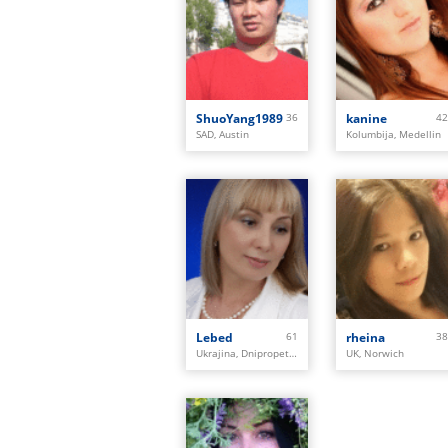
ShuoYang1989
36
kanine
42
SAD, Austin
Kolumbija, Medellin
Lebed
61
rheina
38
Ukrajina, Dnipropetrovs'k
UK, Norwich