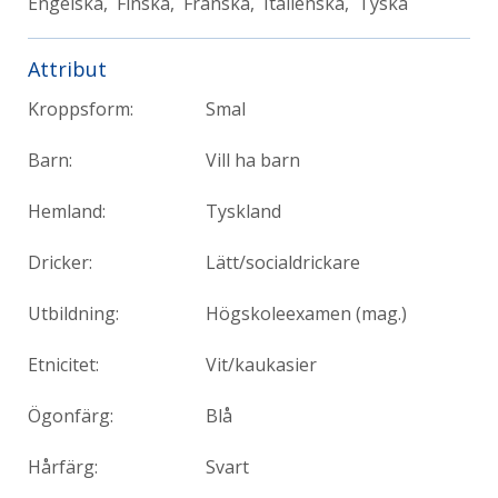
Engelska, Finska, Franska, Italienska, Tyska
Attribut
Kroppsform:
Smal
Barn:
Vill ha barn
Hemland:
Tyskland
Dricker:
Lätt/socialdrickare
Utbildning:
Högskoleexamen (mag.)
Etnicitet:
Vit/kaukasier
Ögonfärg:
Blå
Hårfärg:
Svart