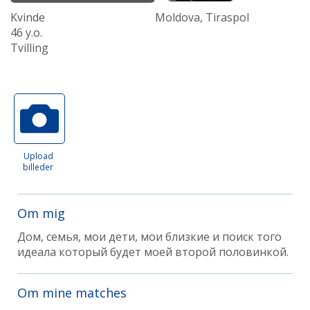
Kvinde
Moldova, Tiraspol
46 y.o.
Tvilling
Upload
billeder
Om mig
Дом, семья, мои дети, мои близкие и поиск того
идеала который будет моей второй половинкой.
Om mine matches