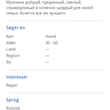
Мужчина добрый, преданный, смелый,
справедливый и конечно щедрый для своей
семьи. Хочется все же лучшего.
Søger en
Køn
mand
Alder:
30 - 60
Land:
—
Region:
—
By:
—
Interesser
Rejser
Sprog
Russisk