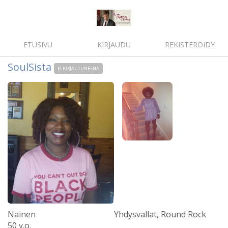
ETUSIVU
KIRJAUDU
REKISTERÖIDY
SoulSista
EI KIRJAUTUNEENA
Nainen
Yhdysvallat, Round Rock
50 y.o.