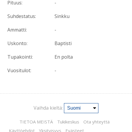
Pituus:
-
Suhdestatus:
Sinkku
Ammatti:
-
Uskonto:
Baptisti
Tupakointi:
En polta
Vuositulot:
-
Vaihda kieltä:
TIETOA MEISTÄ
Tukikeskus
Ota yhteyttä
Käyttöehdot
Yksityisyys
Evästeet