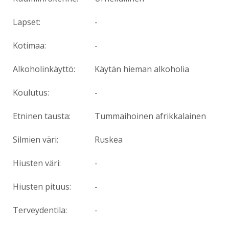
Lapset:
-
Kotimaa:
-
Alkoholinkäyttö:
Käytän hieman alkoholia
Koulutus:
-
Etninen tausta:
Tummaihoinen afrikkalainen
Silmien väri:
Ruskea
Hiusten väri:
-
Hiusten pituus:
-
Terveydentila:
-