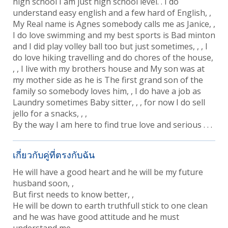
high school I am just high school level. . I do
understand easy english and a few hard of English, ,
My Real name is Agnes somebody calls me as Janice, ,
I do love swimming and my best sports is Bad minton
and I did play volley ball too but just sometimes, , , I
do love hiking travelling and do chores of the house,
, , I live with my brothers house and My son was at
my mother side as he is The first grand son of the
family so somebody loves him, , I do have a job as
Laundry sometimes Baby sitter, , , for now I do sell
jello for a snacks, , ,
By the way I am here to find true love and serious . . .
เกี่ยวกับคู่ที่ตรงกับฉัน
He will have a good heart and he will be my future
husband soon, ,
But first needs to know better, ,
He will be down to earth truthfull stick to one clean
and he was have good attitude and he must
understand me, , ,