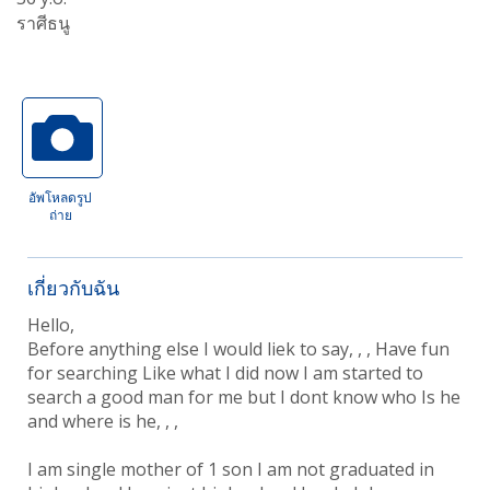
ราศีธนู
อัพโหลดรูป
ถ่าย
เกี่ยวกับฉัน
Hello,
Before anything else I would liek to say, , , Have fun
for searching Like what I did now I am started to
search a good man for me but I dont know who Is he
and where is he, , ,
I am single mother of 1 son I am not graduated in