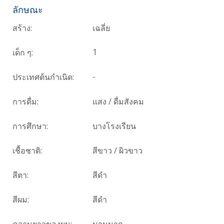
ลักษณะ
สร้าง:
เฉลี่ย
1
เด็ก ๆ:
-
ประเทศต้นกำเนิด:
การดื่ม:
แสง / ดื่มสังคม
การศึกษา:
บางโรงเรียน
เชื้อชาติ:
สีขาว / ผิวขาว
สีตา:
สีดำ
สีผม:
สีดำ
ความยาวของผม:
นานมาก