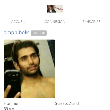
ACCUEIL
CONNEXION
S'INSCRIRE
amphibolic
HORS-LIGNE
Homme
Suisse, Zurich
39 y.o.