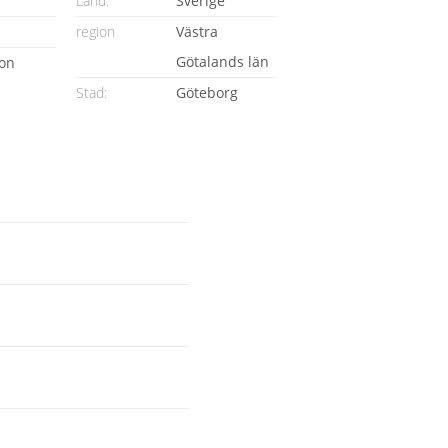
Land:
Sverige
region
Västra
Götalands län
ion
Stad:
Göteborg