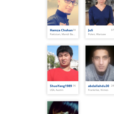
Hamza Chohan
30
Juli
37
Pakistan, Mandi Bahauddin
Polen, Warsaw
ShuoYang1989
36
abdallahdu30
28
USA, Austin
Frankrike, Nimes