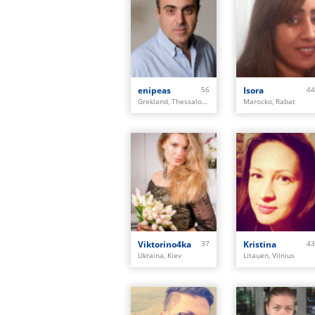
enipeas
56
Isora
44
Grekland, Thessaloniki
Marocko, Rabat
Viktorino4ka
37
Kristina
43
Ukraina, Kiev
Litauen, Vilnius