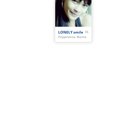
LONELY smile
36
Filippinerna, Manila