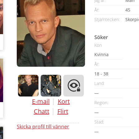
Jag är:
Man
År:
45
Stjärntecken:
Skorp
Söker
Kön
Kvinna
År:
18 - 38
Land:
—
|
E-mail
Kort
Region:
|
Chatt
Flirt
—
Stad:
Skicka profil till vänner
—