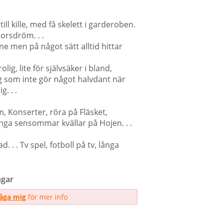
till kille, med få skelett i garderoben.
morsdröm. . .
nne men på något sätt alltid hittar
lig, lite för självsäker i bland,
g som inte gör något halvdant när
. . .
lm, Konserter, röra på Fläsket,
nga sensommar kvällar på Hojen. . .
. . . Tv spel, fotboll på tv, långa
gar
råga mig
för mer info