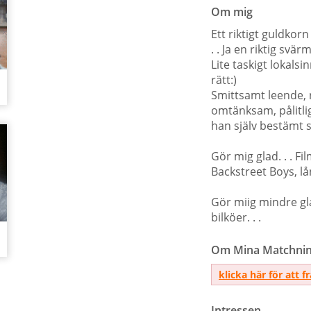
Om mig
Ett riktigt guldkorn 
. . Ja en riktig svär
Lite taskigt lokalsi
rätt:)
Smittsamt leende, ro
omtänksam, pålitli
han själv bestämt sig
Gör mig glad. . . Fi
Backstreet Boys, lå
Gör miig mindre glad
bilköer. . .
Om Mina Matchnin
klicka här för att f
Intressen