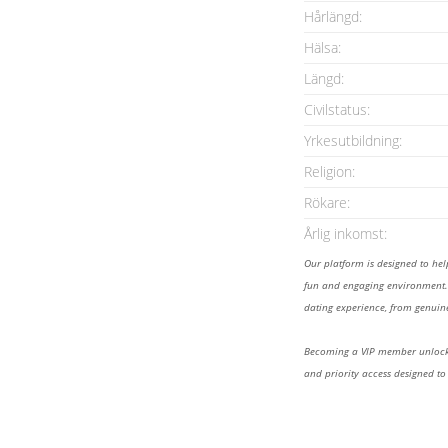
Hårlängd:
Hälsa:
Längd:
Civilstatus:
Yrkesutbildning:
Religion:
Rökare:
Årlig inkomst:
Our platform is designed to he
fun and engaging environment. 
dating experience, from genuine
Becoming a VIP member unlocks
and priority access designed to