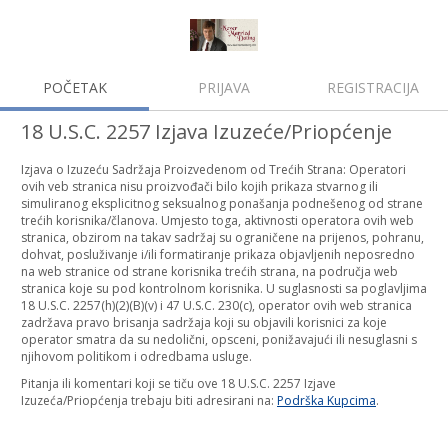
POČETAK
PRIJAVA
REGISTRACIJA
18 U.S.C. 2257 Izjava Izuzeće/Priopćenje
Izjava o Izuzeću Sadržaja Proizvedenom od Trećih Strana: Operatori
ovih veb stranica nisu proizvođači bilo kojih prikaza stvarnog ili
simuliranog eksplicitnog seksualnog ponašanja podnešenog od strane
trećih korisnika/članova. Umjesto toga, aktivnosti operatora ovih web
stranica, obzirom na takav sadržaj su ograničene na prijenos, pohranu,
dohvat, posluživanje i/ili formatiranje prikaza objavljenih neposredno
na web stranice od strane korisnika trećih strana, na područja web
stranica koje su pod kontrolnom korisnika. U suglasnosti sa poglavljima
18 U.S.C. 2257(h)(2)(B)(v) i 47 U.S.C. 230(c), operator ovih web stranica
zadržava pravo brisanja sadržaja koji su objavili korisnici za koje
operator smatra da su nedolični, opsceni, ponižavajući ili nesuglasni s
njihovom politikom i odredbama usluge.
Pitanja ili komentari koji se tiču ove 18 U.S.C. 2257 Izjave
Izuzeća/Priopćenja trebaju biti adresirani na:
Podrška Kupcima
.