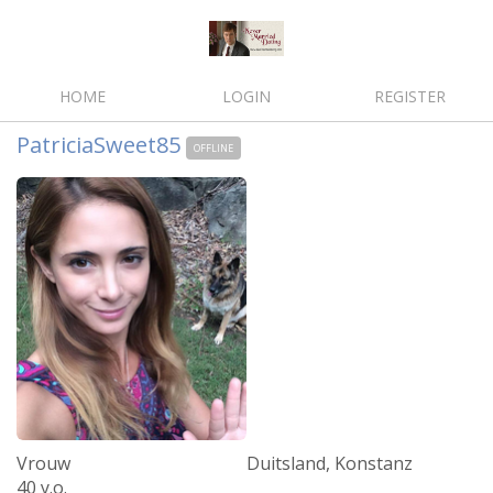
HOME
LOGIN
REGISTER
PatriciaSweet85
OFFLINE
Vrouw
Duitsland, Konstanz
40 y.o.