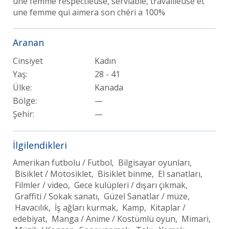
une femme respectieuse, serviable, travailleuse et
une femme qui aimera son chéri a 100%
Aranan
Cinsiyet
Kadın
Yaş:
28 - 41
Ülke:
Kanada
Bölge:
—
Şehir:
—
İlgilendikleri
Amerikan futbolu / Futbol, Bilgisayar oyunları,
Bisiklet / Motosiklet, Bisiklet binme, El sanatları,
Filmler / video, Gece kulüpleri / dışarı çıkmak,
Graffiti / Sokak sanatı, Güzel Sanatlar / müze,
Havacılık, İş ağları kurmak, Kamp, Kitaplar /
edebiyat, Manga / Anime / Kostümlü oyun, Mimari,