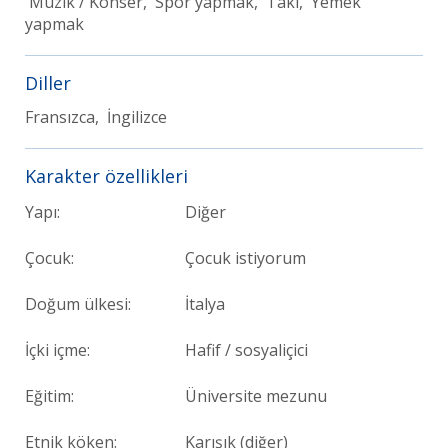
Müzik / Konser, Spor yapmak, Takı, Yemek
yapmak
Diller
Fransızca, İngilizce
Karakter özellikleri
Yapı:
Diğer
Çocuk:
Çocuk istiyorum
Doğum ülkesi:
İtalya
İçki içme:
Hafif / sosyaliçici
Eğitim:
Üniversite mezunu
Etnik köken:
Karışık (diğer)