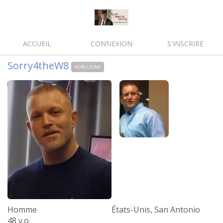
ACCUEIL
CONNEXION
S'INSCRIRE
Sorry4theW8
HORS-LIGNE
Homme
États-Unis, San Antonio
48 y.o.