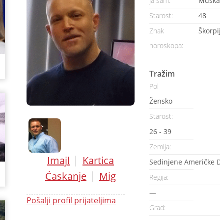
Ja sam:
Muška
Starost:
48
Znak
Škorpi
horoskopa:
Tražim
Pol
Žensko
Starost:
26 - 39
Zemlja:
|
Imajl
Kartica
Sedinjene Američke 
|
Ćaskanje
Mig
Regija:
—
Pošalji profil prijateljima
Grad: