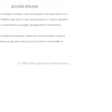
$25,000-$50,000
lp members connect, chat, and explore new experiences in a
Profiles may vary in style and purpose to create a dynamic
 conversations to playful, fantasy-driven interactions.
 additional features, enhanced communication options,
 help you get the most out of your time on the platform.
© 2008-2026 pogonjeno Dating Factory