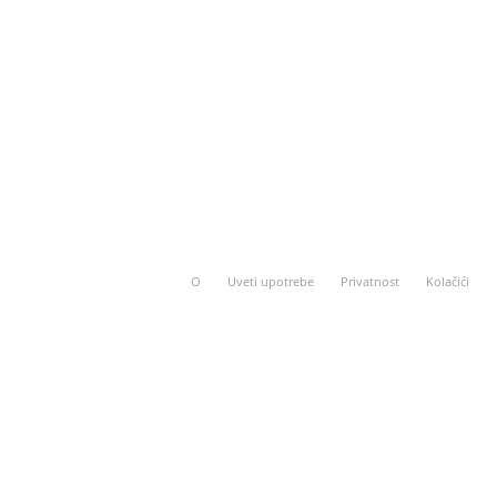
O
Uveti upotrebe
Privatnost
Kolačići