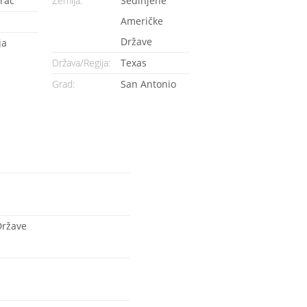
rac
Zemlja:
Sedinjene
Američke
Države
ja
Država/Regija:
Texas
Grad:
San Antonio
Države