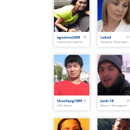
agustine2408
36
Lebed
61
Indonezija, Jakarta
Ukrajina, Dnipropetrovs'k
ShuoYang1989
36
Jordi-18
33
USA, Austin
Bosna i Hercegovina, Zivinice