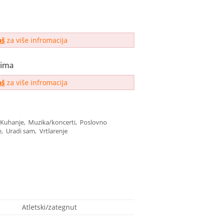
aš
za više infromacija
jima
aš
za više infromacija
, Kuhanje, Muzika/koncerti, Poslovno
, Uradi sam, Vrtlarenje
Atletski/zategnut