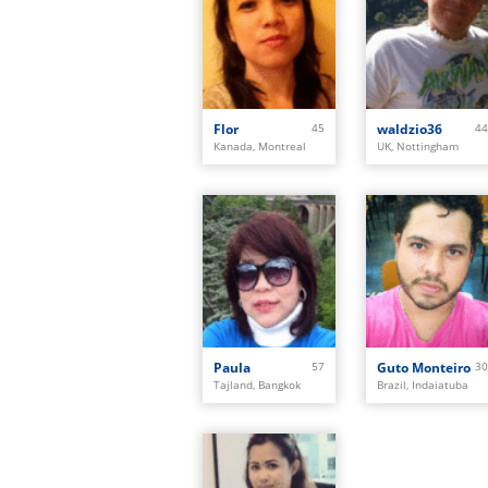
Flor
45
waldzio36
44
Kanada, Montreal
UK, Nottingham
Paula
57
Guto Monteiro
30
Tajland, Bangkok
Brazil, Indaiatuba